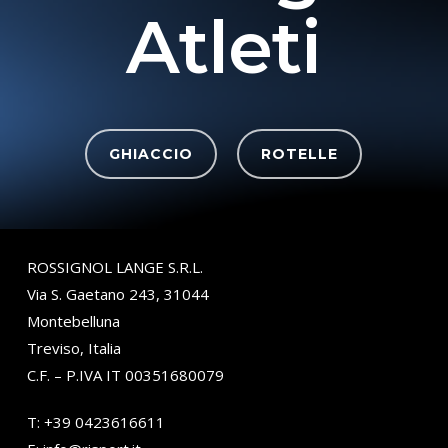
Atleti
GHIACCIO
ROTELLE
ROSSIGNOL LANGE S.R.L.
Via S. Gaetano 243, 31044
Montebelluna
Treviso, Italia
C.F. – P.IVA IT 00351680079
T:
+39 0423616611