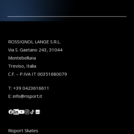
ROSSIGNOL LANGE S.R.L.
Via S. Gaetano 243, 31044
Montebelluna
Treviso, Italia
C.F. – P.IVA IT 00351680079
T:
+39 0423616611
E:
info@risport.it
小红书
Risport Skates