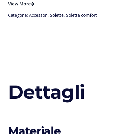
View More
Categorie:
Accessori
,
Solette
,
Soletta comfort
D
e
t
t
a
g
l
i
Materiale