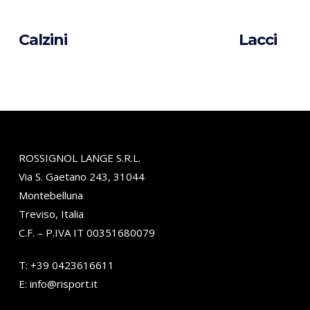
Calzini
Lacci
ROSSIGNOL LANGE S.R.L.
Via S. Gaetano 243, 31044
Montebelluna
Treviso, Italia
C.F. – P.IVA IT 00351680079
T:
+39 0423616611
E:
info@risport.it