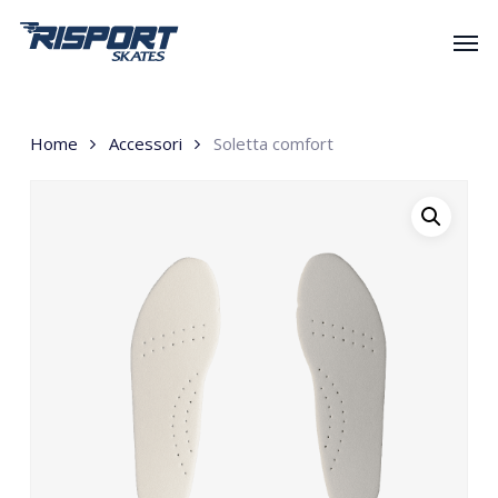
Skip
Men
to
main
content
Home
Accessori
Soletta comfort