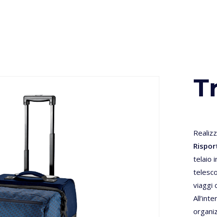
T
Realizz
Rispor
telaio 
telesco
viaggi 
All’int
organiz