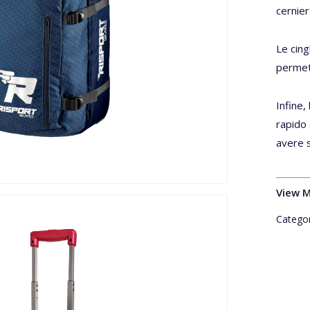
cernier
Le cing
permett
Infine,
rapido 
avere s
View 
Categor