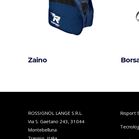
Zaino
Borsa
ROSSIGNOL LANGE S.R.L.
Risport 
Via S. Gaetano 243, 31044
Tecnolog
Montebelluna
Treviso, Italia