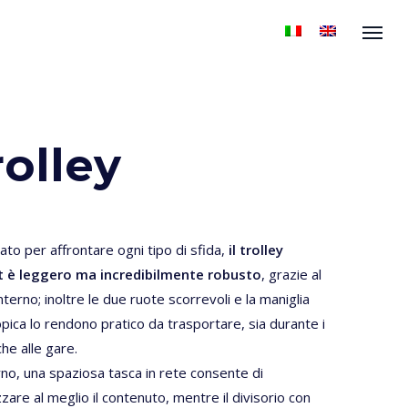
Menu
rolley
ato per affrontare ogni tipo di sfida,
il
trolley
t
è leggero ma incredibilmente robusto
, grazie al
interno; inoltre le due ruote scorrevoli e la maniglia
pica lo rendono pratico da trasportare, sia durante i
che alle gare.
erno, una spaziosa tasca in rete consente di
zare al meglio il contenuto, mentre il divisorio con