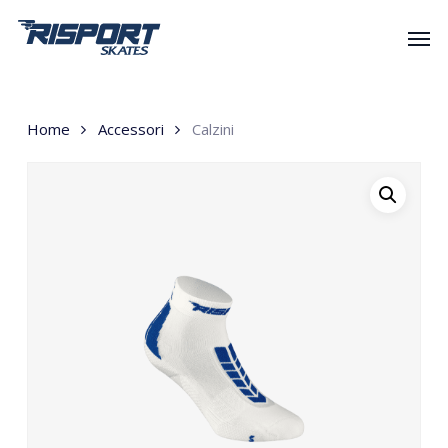
Skip
Men
to
main
content
Home
Accessori
Calzini