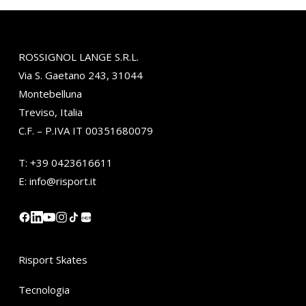
ROSSIGNOL LANGE S.R.L.
Via S. Gaetano 243, 31044
Montebelluna
Treviso, Italia
C.F. – P.IVA IT 00351680079
T:
+39 0423616611
E:
info@risport.it
小红书
Risport Skates
Tecnologia