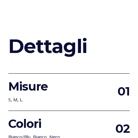
D
e
t
t
a
g
l
i
Misure
0
1
S, M, L.
Colori
0
2
Bianco/Blu, Bianco, Nero.