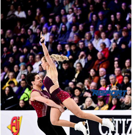
1609-
RZ9_6569