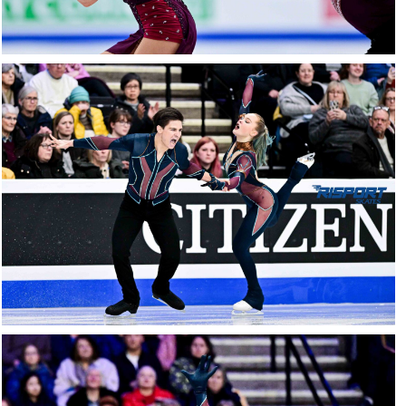
17012026-
2047-
NZ9_2597
17012026-
2046-
RZ9_1380