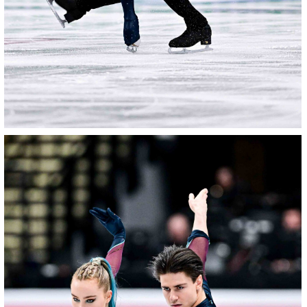
17012026-
2043-
NZ9_2357