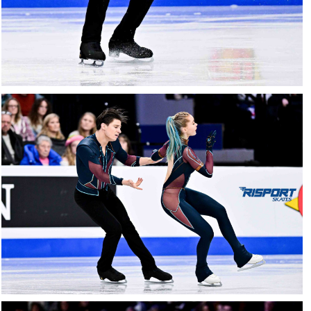
17012026-
2044-
NZ9_2492
16012026-