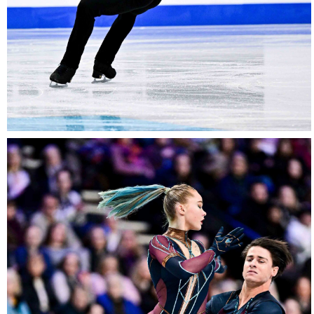
17012026-
2044-
NZ9_2422