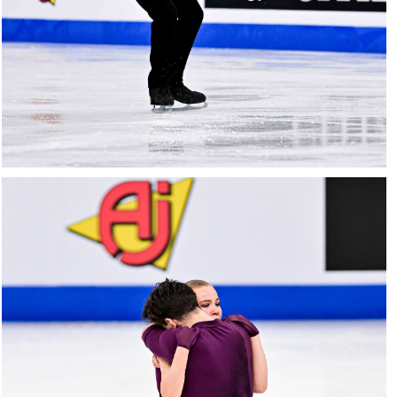
01022025-
1529-
RZ9_6766