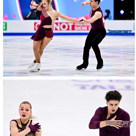
1609-
RZ9_6557
01022025-
1529-
RZ9_6711