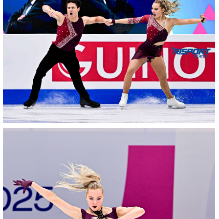
1609-
NZ9_0376
01022025-
1526-
RZ9_6476