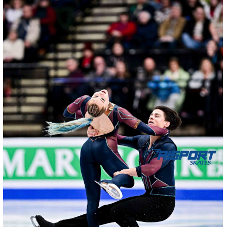
2045-
NZ9_2539