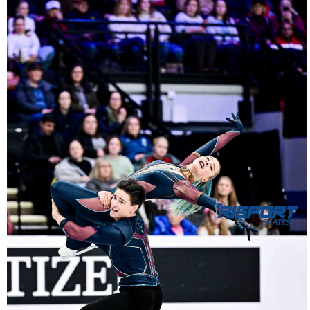
2046-
RZ9_1351