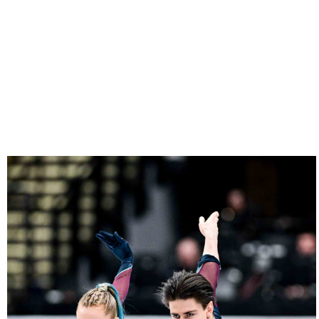
17012026-
2043-
NZ9_2357