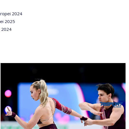
uropei 2024
ei 2025
i 2024
16012026-
1607-
NZ9_0218