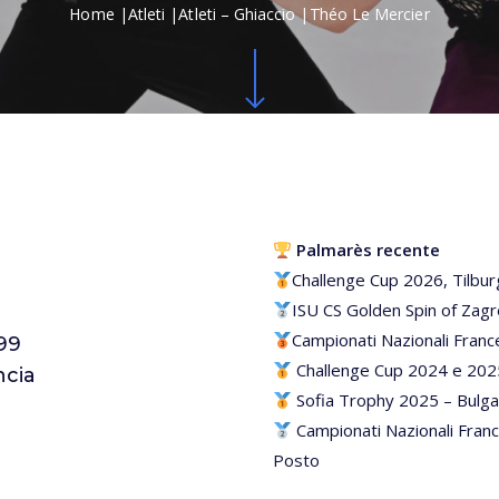
Home
|
Atleti
|
Atleti – Ghiaccio
|
Théo Le Mercier
Navigate to the next section
Palmarès recente
Challenge Cup 2026, Tilbur
ISU CS Golden Spin of Zag
Campionati Nazionali Franc
999
Challenge Cup 2024 e 2025
ncia
Sofia Trophy 2025 – Bulga
Campionati Nazionali Franc
Posto