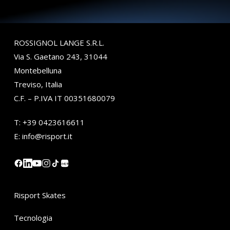
ROSSIGNOL LANGE S.R.L.
Via S. Gaetano 243, 31044
Montebelluna
Treviso, Italia
C.F. – P.IVA IT 00351680079
T:
+39 0423616611
E:
info@risport.it
小红书
Risport Skates
Tecnologia