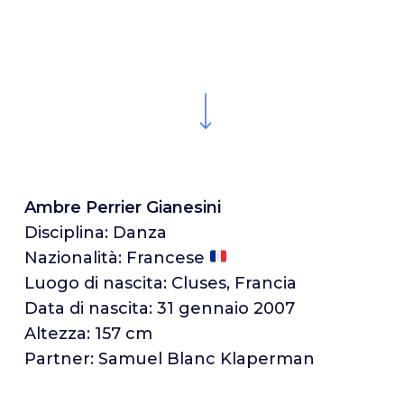
Home
|
Atleti
|
Atleti – Ghiaccio
|
Ambre Perrier Gianesini
Navigate to the next section
Ambre Perrier Gianesini
Disciplina: Danza
Nazionalità: Francese
Luogo di nascita: Cluses, Francia
Data di nascita: 31 gennaio 2007
Altezza: 157 cm
Partner: Samuel Blanc Klaperman