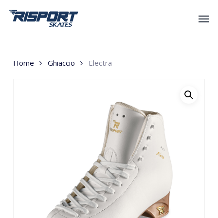
Skip
Men
to
main
content
Home
Ghiaccio
Electra