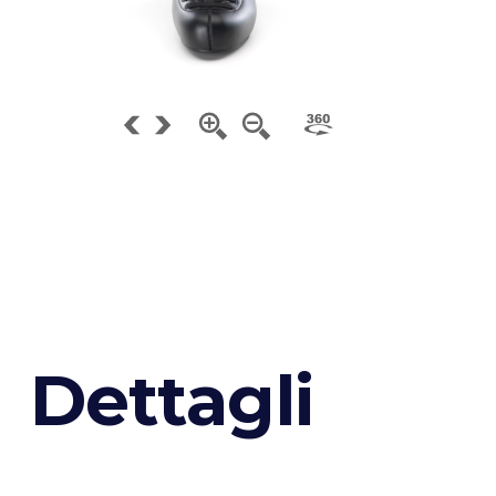
D
e
t
t
a
g
l
i