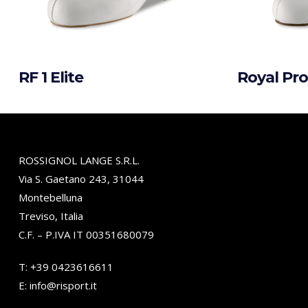
RF 1 Elite
Royal Pr
ROSSIGNOL LANGE S.R.L.
Via S. Gaetano 243, 31044
Montebelluna
Treviso, Italia
C.F. – P.IVA IT 00351680079
T:
+39 0423616611
E:
info@risport.it