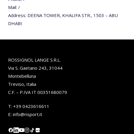
Mail:
/
Address:
DEENA TOWER, KHALIFA STR., 1503 – ABU
DHABI
ROSSIGNOL LANGE S.R.L.
Via S. Gaetano 243, 31044
Montebelluna
Treviso, Italia
C.F. – P.IVA IT 00351680079
T:
+39 0423616611
E:
info@risport.it
小红书