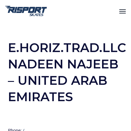
Skip
Men
to
main
content
E.HORIZ.TRAD.LLC
NADEEN NAJEEB
– UNITED ARAB
EMIRATES
Phone:
/