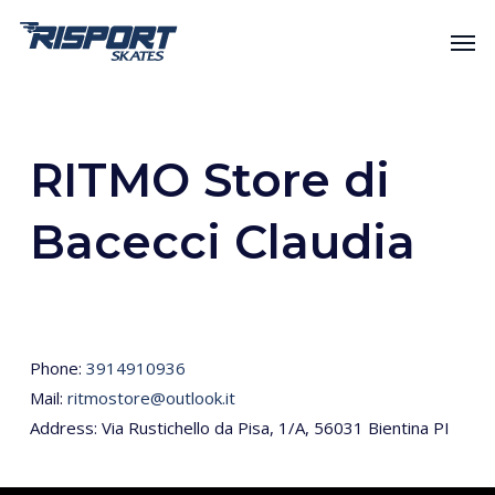
Skip
Men
to
main
content
RITMO Store di
Bacecci Claudia
Phone:
3914910936
Mail:
ritmostore@outlook.it
Address: Via Rustichello da Pisa, 1/A, 56031 Bientina PI