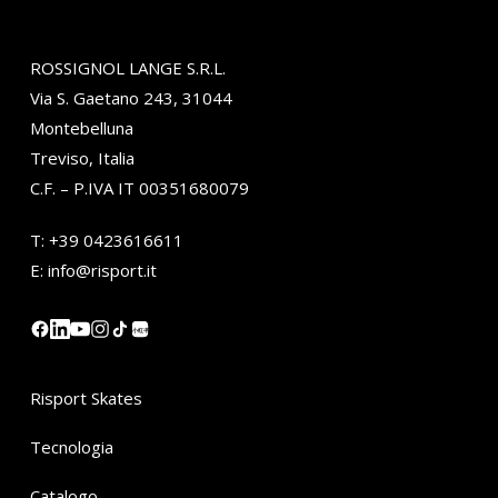
ROSSIGNOL LANGE S.R.L.
Via S. Gaetano 243, 31044
Montebelluna
Treviso, Italia
C.F. – P.IVA IT 00351680079
T:
+39 0423616611
E:
info@risport.it
小红书
Risport Skates
Tecnologia
Catalogo