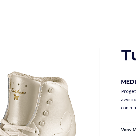
T
MEDI
Progett
avvicin
con mat
View 