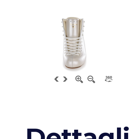
D
e
t
t
a
g
l
i