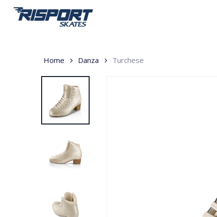
Skip
to
main
content
Home
Danza
Turchese