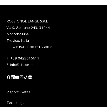
ROSSIGNOL LANGE S.R.L.
Via S. Gaetano 243, 31044
Montebelluna
Treviso, Italia
C.F. – P.IVA IT 00351680079
T:
+39 0423616611
E:
info@risport.it
小红书
Risport Skates
Tecnologia