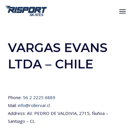
Skip
Men
to
main
content
VARGAS EVANS
LTDA – CHILE
Phone:
56 2 2225 6889
Mail:
info@rollervar.cl
Address: AV. PEDRO DE VALDIVIA, 2715, Ñuñoa –
Santiago – CL