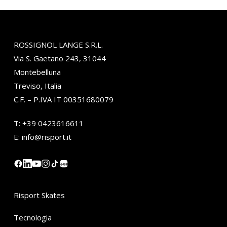
ROSSIGNOL LANGE S.R.L.
Via S. Gaetano 243, 31044
Montebelluna
Treviso, Italia
C.F. – P.IVA IT 00351680079
T:
+39 0423616611
E:
info@risport.it
小红书
Risport Skates
Tecnologia