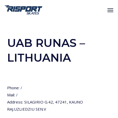
Skip
Men
to
main
content
UAB RUNAS –
LITHUANIA
Phone:
/
Mail:
/
Address:
SILAGIRIO G.42, 47241, KAUNO
RAJ.UZLIEDZIU SEN.V