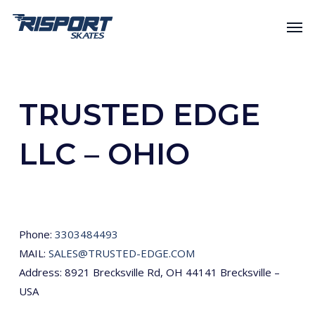
Skip
Men
to
main
content
TRUSTED EDGE
LLC – OHIO
Phone:
3303484493
MAIL:
SALES@TRUSTED-EDGE.COM
Address: 8921 Brecksville Rd, OH 44141 Brecksville –
USA