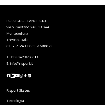
ROSSIGNOL LANGE S.R.L.
Via S. Gaetano 243, 31044
Montebelluna
Treviso, Italia
C.F. – P.IVA IT 00351680079
T:
+39 0423616611
E:
info@risport.it
小红书
Risport Skates
Tecnologia