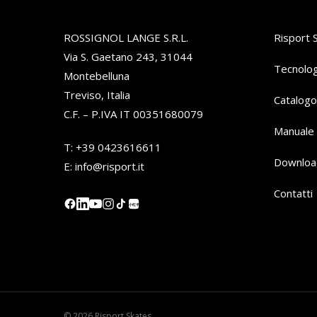
ROSSIGNOL LANGE S.R.L.
Risport 
Via S. Gaetano 243, 31044
Tecnolog
Montebelluna
Treviso, Italia
Catalogo
C.F. – P.IVA IT 00351680079
Manuale 
T:
+39 0423616611
Downloa
E:
info@risport.it
Contatti
小红书
© 2026 Risport Skates.