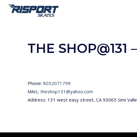
Skip
to
main
content
THE SHOP@131 
Phone:
8052071799
MAIL:
theshop131@yahoo.com
Address: 131 west easy street, CA 93065 Simi Vall