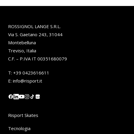
ROSSIGNOL LANGE S.R.L.
Via S. Gaetano 243, 31044
Montebelluna
Treviso, Italia
C.F. – P.IVA IT 00351680079
T:
+39 0423616611
E:
info@risport.it
小红书
Risport Skates
Tecnologia