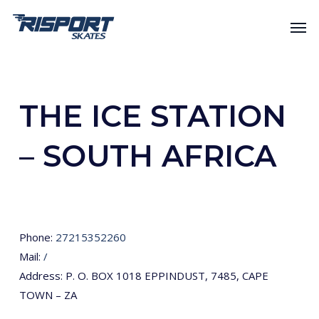
Skip
Men
to
main
content
THE ICE STATION
– SOUTH AFRICA
Phone:
27215352260
Mail:
/
Address: P. O. BOX 1018 EPPINDUST, 7485, CAPE
TOWN – ZA