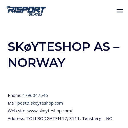
Skip
Men
to
main
content
SKøYTESHOP AS –
NORWAY
Phone:
4796047546
Mail:
post@skoyteshop.com
Web site:
www.skoyteshop.com/
Address: TOLLBODGATEN 17, 3111, Tønsberg – NO