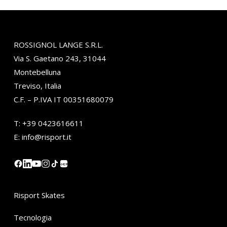
ROSSIGNOL LANGE S.R.L.
Via S. Gaetano 243, 31044
Montebelluna
Treviso, Italia
C.F. – P.IVA IT 00351680079
T:
+39 0423616611
E:
info@risport.it
小红书
Risport Skates
Tecnologia