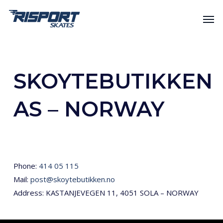
Skip
Men
to
main
content
SKOYTEBUTIKKEN
AS – NORWAY
Phone:
414 05 115
Mail:
post@skoytebutikken.no
Address: KASTANJEVEGEN 11, 4051 SOLA – NORWAY