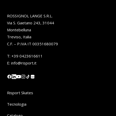
ROSSIGNOL LANGE S.R.L.
Via S. Gaetano 243, 31044
Montebelluna
Treviso, Italia
C.F. – P.IVA IT 00351680079
T:
+39 0423616611
E:
info@risport.it
小红书
Risport Skates
Tecnologia
Catalogo