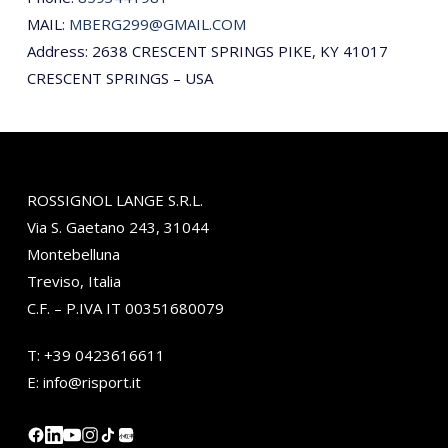
MAIL:
MBERG299@GMAIL.COM
Address: 2638 CRESCENT SPRINGS PIKE, KY 41017
CRESCENT SPRINGS – USA
ROSSIGNOL LANGE S.R.L.
Via S. Gaetano 243, 31044
Montebelluna
Treviso, Italia
C.F. – P.IVA IT 00351680079
T:
+39 0423616611
E:
info@risport.it
小红书