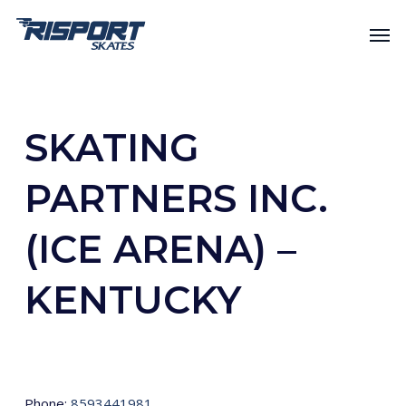
Skip
Men
to
main
content
SKATING
PARTNERS INC.
(ICE ARENA) –
KENTUCKY
Phone:
8593441981