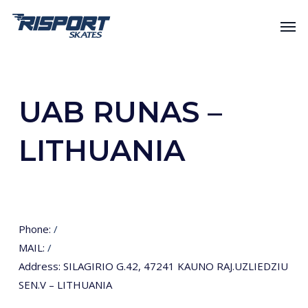
Skip
Men
to
main
content
UAB RUNAS –
LITHUANIA
Phone:
/
MAIL:
/
Address: SILAGIRIO G.42, 47241 KAUNO RAJ.UZLIEDZIU
SEN.V – LITHUANIA