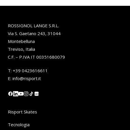
ROSSIGNOL LANGE S.R.L.
Via S. Gaetano 243, 31044
Montebelluna
Treviso, Italia
C.F. – P.IVA IT 00351680079
T:
+39 0423616611
E:
info@risport.it
小红书
Risport Skates
Tecnologia