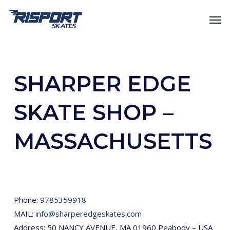
Skip
Men
to
main
content
SHARPER EDGE
SKATE SHOP –
MASSACHUSETTS
Phone:
9785359918
MAIL:
info@sharperedgeskates.com
Address: 50 NANCY AVENUE, MA 01960 Peabody – USA