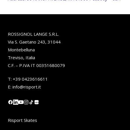
ROSSIGNOL LANGE S.R.L.
Via S. Gaetano 243, 31044
Montebelluna
Treviso, Italia
C.F. – P.IVA IT 00351680079
T:
+39 0423616611
E:
info@risport.it
小红书
Risport Skates