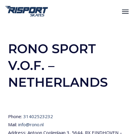
Skip
Men
to
main
content
RONO SPORT
V.O.F. –
NETHERLANDS
Phone:
31402523232
Mail:
info@rono.nl
Address: Antoon Coolenlaan 3, 5644, RX EINDHOVEN –