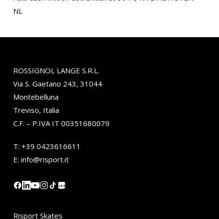
NL
ROSSIGNOL LANGE S.R.L.
Via S. Gaetano 243, 31044
Montebelluna
Treviso, Italia
C.F. – P.IVA IT 00351680079
T:
+39 0423616611
E:
info@risport.it
小红书
Risport Skates