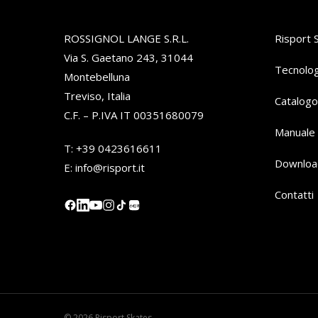
ROSSIGNOL LANGE S.R.L.
Risport 
Via S. Gaetano 243, 31044
Tecnolog
Montebelluna
Treviso, Italia
Catalogo
C.F. – P.IVA IT 00351680079
Manuale 
T:
+39 0423616611
Downloa
E:
info@risport.it
Contatti
小红书
© 2026 Risport Skates.