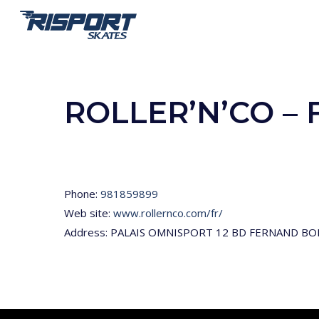
Skip
to
main
content
ROLLER’N’CO –
Phone:
981859899
Web site:
www.rollernco.com/fr/
Address: PALAIS OMNISPORT 12 BD FERNAND BON