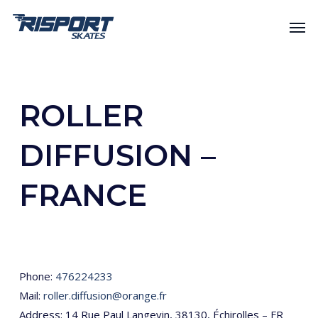
Skip
Men
to
main
content
ROLLER
DIFFUSION –
FRANCE
Phone:
476224233
Mail:
roller.diffusion@orange.fr
Address: 14 Rue Paul Langevin, 38130, Échirolles – FR