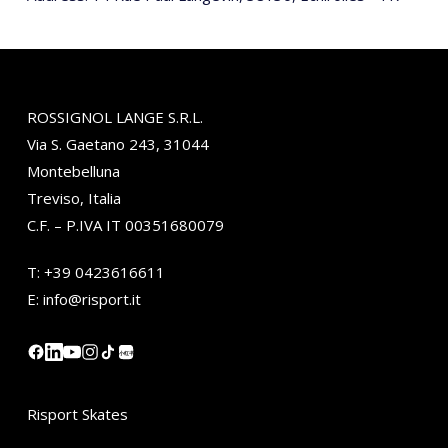
ROSSIGNOL LANGE S.R.L.
Via S. Gaetano 243, 31044
Montebelluna
Treviso, Italia
C.F. – P.IVA IT 00351680079
T:
+39 0423616611
E:
info@risport.it
小红书
Risport Skates