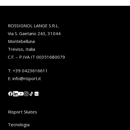
ROSSIGNOL LANGE S.R.L.
Via S. Gaetano 243, 31044
Montebelluna
Treviso, Italia
C.F. – P.IVA IT 00351680079
T:
+39 0423616611
E:
info@risport.it
小红书
Risport Skates
Tecnologia