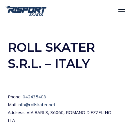
Skip
Men
to
main
content
ROLL SKATER
S.R.L. – ITALY
Phone:
042435408
Mail:
info@rollskater.net
Address: VIA BARI 3, 36060, ROMANO D’EZZELINO –
ITA