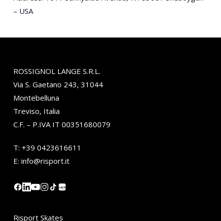
– USA
ROSSIGNOL LANGE S.R.L.
Via S. Gaetano 243, 31044
Montebelluna
Treviso, Italia
C.F. – P.IVA IT 00351680079
T:
+39 0423616611
E:
info@risport.it
小红书
Risport Skates