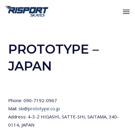
Skip
Men
to
main
content
PROTOTYPE –
JAPAN
Phone: 090-7192-0967
Mail:
ski@prototype.co.jp
Address: 4-3-2 HIGASHI, SATTE-SHI, SAITAMA, 340-
0114, JAPAN