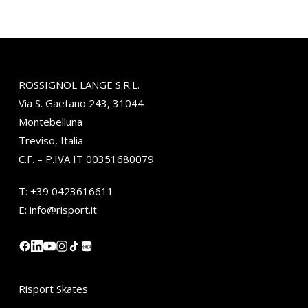
ROSSIGNOL LANGE S.R.L.
Via S. Gaetano 243, 31044
Montebelluna
Treviso, Italia
C.F. – P.IVA IT 00351680079
T:
+39 0423616611
E:
info@risport.it
小红书
Risport Skates