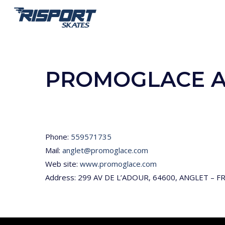
Skip
to
main
content
PROMOGLACE A
Phone:
559571735
Mail:
anglet@promoglace.com
Web site:
www.promoglace.com
Address: 299 AV DE L’ADOUR, 64600, ANGLET – F