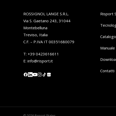
ROSSIGNOL LANGE S.R.L.
Risport 
Via S. Gaetano 243, 31044
Tecnolog
Montebelluna
Treviso, Italia
Catalogo
C.F. – P.IVA IT 00351680079
Manuale 
T:
+39 0423616611
Downloa
E:
info@risport.it
Contatti
小红书
© 2026 Risport Skates.