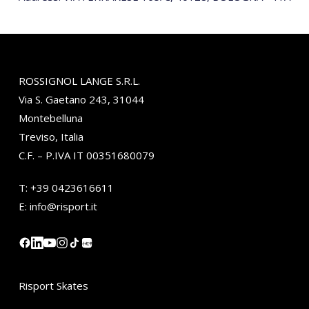
ROSSIGNOL LANGE S.R.L.
Via S. Gaetano 243, 31044
Montebelluna
Treviso, Italia
C.F. – P.IVA IT 00351680079
T:
+39 0423616611
E:
info@risport.it
小红书
Risport Skates