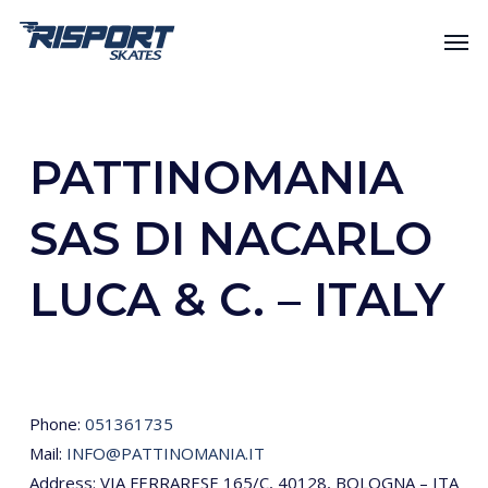
Skip
Men
to
main
content
PATTINOMANIA
SAS DI NACARLO
LUCA & C. – ITALY
Phone:
051361735
Mail:
INFO@PATTINOMANIA.IT
Address: VIA FERRARESE 165/C, 40128, BOLOGNA – ITA