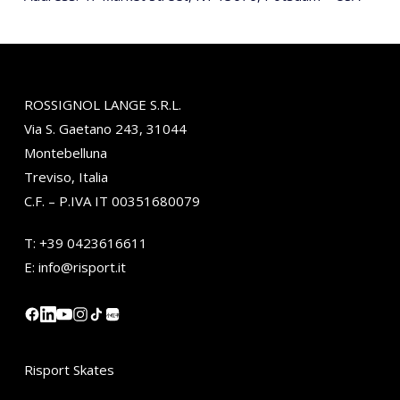
ROSSIGNOL LANGE S.R.L.
Via S. Gaetano 243, 31044
Montebelluna
Treviso, Italia
C.F. – P.IVA IT 00351680079
T:
+39 0423616611
E:
info@risport.it
小红书
Risport Skates