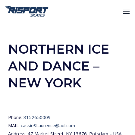
Skip
Men
to
main
content
NORTHERN ICE
AND DANCE –
NEW YORK
Phone:
3152650009
MAIL:
cassieSLaurence@aol.com
Address: 47 Market Street, NY 13676, Potsdam – USA