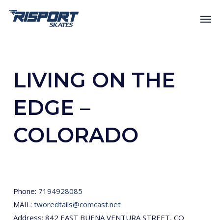
Skip
Men
to
main
content
LIVING ON THE
EDGE –
COLORADO
Phone:
7194928085
MAIL:
tworedtails@comcast.net
Address: 842 EAST BUENA VENTURA STREET, CO