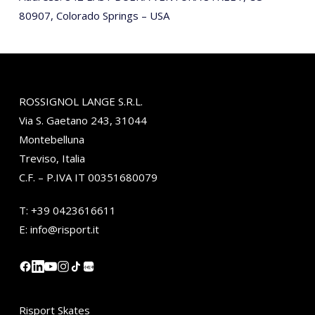
80907, Colorado Springs – USA
ROSSIGNOL LANGE S.R.L.
Via S. Gaetano 243, 31044
Montebelluna
Treviso, Italia
C.F. – P.IVA IT 00351680079
T:
+39 0423616611
E:
info@risport.it
小红书
Risport Skates