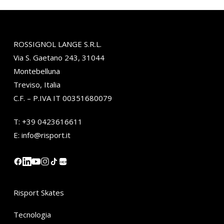
ROSSIGNOL LANGE S.R.L.
Via S. Gaetano 243, 31044
Montebelluna
Treviso, Italia
C.F. – P.IVA IT 00351680079
T:
+39 0423616611
E:
info@risport.it
小红书
Risport Skates
Tecnologia