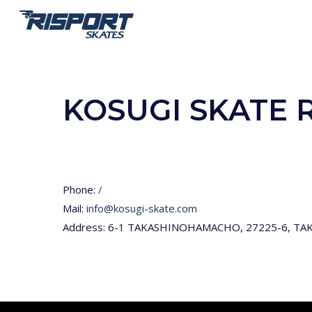
Skip
to
main
content
KOSUGI SKATE R
Phone:
/
Mail:
info@kosugi-skate.com
Address: 6-1 TAKASHINOHAMACHO, 27225-6, TAKA