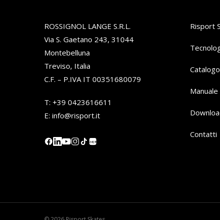
ROSSIGNOL LANGE S.R.L.
Risport 
Via S. Gaetano 243, 31044
Tecnolog
Montebelluna
Treviso, Italia
Catalogo
C.F. – P.IVA IT 00351680079
Manuale 
T:
+39 0423616611
Downloa
E:
info@risport.it
Contatti
小红书
© 2026 Risport Skates.