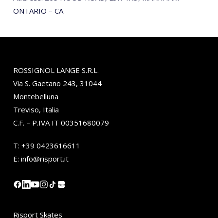
ONTARIO – CA
ROSSIGNOL LANGE S.R.L.
Via S. Gaetano 243, 31044
Montebelluna
Treviso, Italia
C.F. – P.IVA IT 00351680079
T:
+39 0423616611
E:
info@risport.it
小红书
Risport Skates