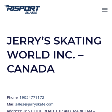
Skip
Men
to
main
content
JERRY’S SKATING
WORLD INC. –
CANADA
Phone:
19054771172
Mail:
sales@jerryskate.com
Address: 265 HOOD ROAD, L3R 4N3, MARKHAM –