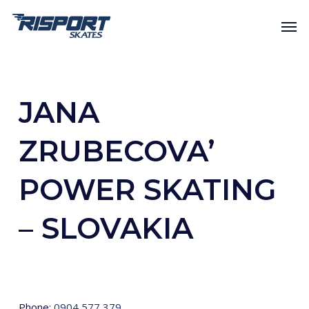
Skip
Men
to
main
content
JANA
ZRUBECOVA’
POWER SKATING
– SLOVAKIA
Phone:
0904 577 379