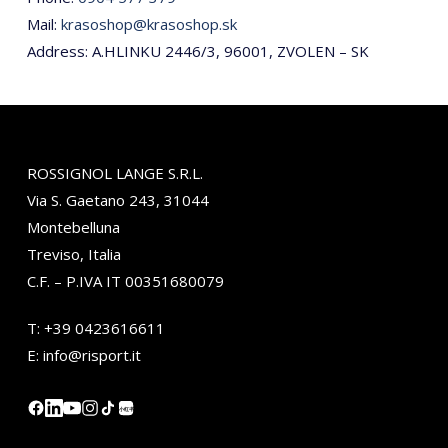
Mail:
krasoshop@krasoshop.sk
Address: A.HLINKU 2446/3, 96001, ZVOLEN – SK
ROSSIGNOL LANGE S.R.L.
Via S. Gaetano 243, 31044
Montebelluna
Treviso, Italia
C.F. – P.IVA IT 00351680079
T:
+39 0423616611
E:
info@risport.it
小红书