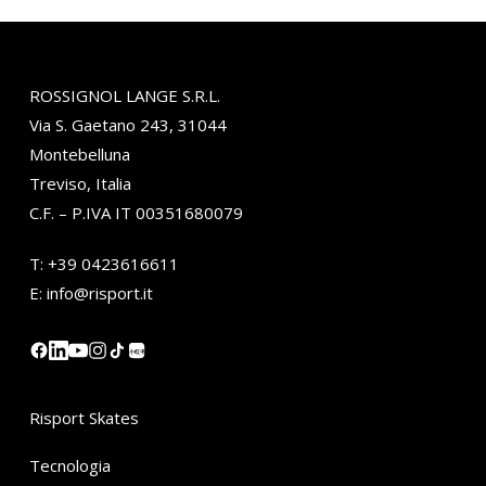
ROSSIGNOL LANGE S.R.L.
Via S. Gaetano 243, 31044
Montebelluna
Treviso, Italia
C.F. – P.IVA IT 00351680079
T:
+39 0423616611
E:
info@risport.it
小红书
Risport Skates
Tecnologia