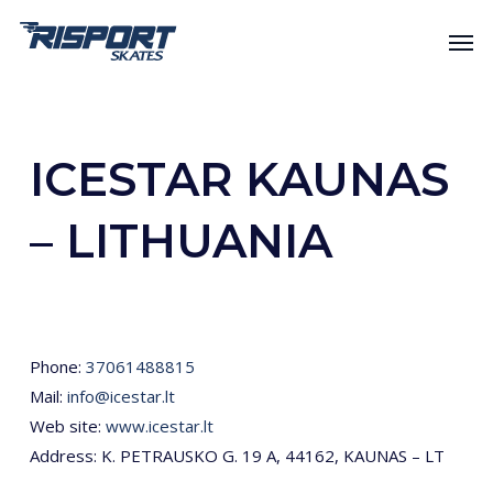
Skip
Men
to
main
content
ICESTAR KAUNAS
– LITHUANIA
Phone:
37061488815
Mail:
info@icestar.lt
Web site:
www.icestar.lt
Address: K. PETRAUSKO G. 19 A, 44162, KAUNAS – LT