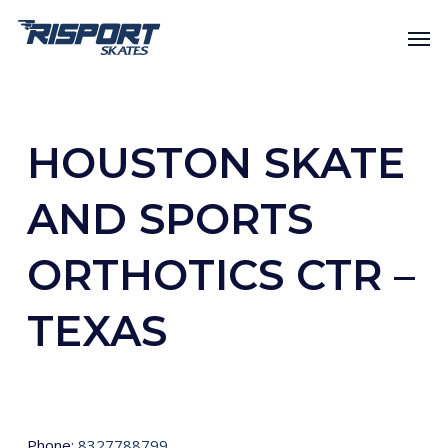
Skip
Men
to
main
content
HOUSTON SKATE
AND SPORTS
ORTHOTICS CTR –
TEXAS
Phone:
8327788799