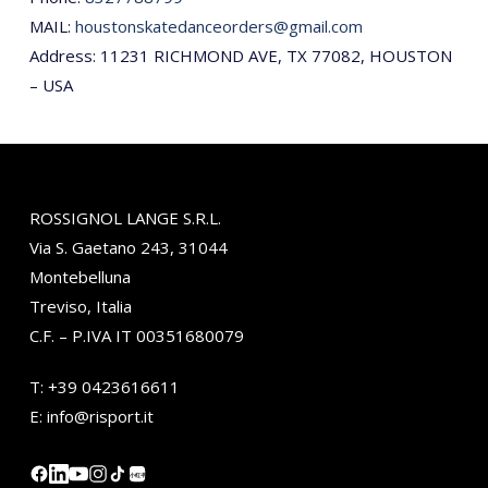
MAIL:
houstonskatedanceorders@gmail.com
Address: 11231 RICHMOND AVE, TX 77082, HOUSTON
– USA
ROSSIGNOL LANGE S.R.L.
Via S. Gaetano 243, 31044
Montebelluna
Treviso, Italia
C.F. – P.IVA IT 00351680079
T:
+39 0423616611
E:
info@risport.it
小红书