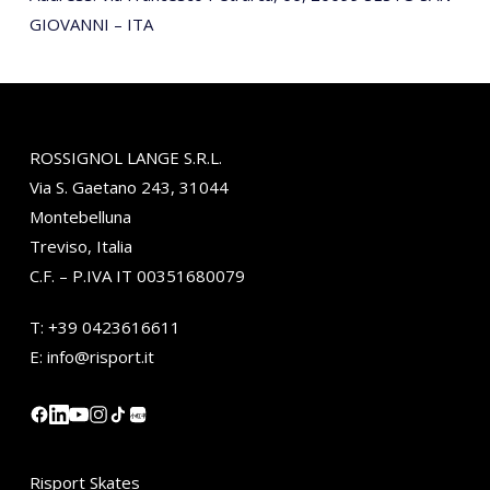
GIOVANNI – ITA
ROSSIGNOL LANGE S.R.L.
Via S. Gaetano 243, 31044
Montebelluna
Treviso, Italia
C.F. – P.IVA IT 00351680079
T:
+39 0423616611
E:
info@risport.it
小红书
Risport Skates