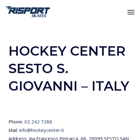
Skip
Men
to
main
content
HOCKEY CENTER
SESTO S.
GIOVANNI – ITALY
Phone:
02 242 7288
Mail:
info@hockeycenter.it
Address: Via Francesco Petrarca, 66, 20099 SESTO SAN