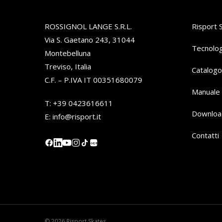
ROSSIGNOL LANGE S.R.L.
Risport 
Via S. Gaetano 243, 31044
Tecnolog
Montebelluna
Treviso, Italia
Catalogo
C.F. – P.IVA IT 00351680079
Manuale 
T:
+39 0423616611
Downloa
E:
info@risport.it
Contatti
小红书
© 2026 Risport Skates.