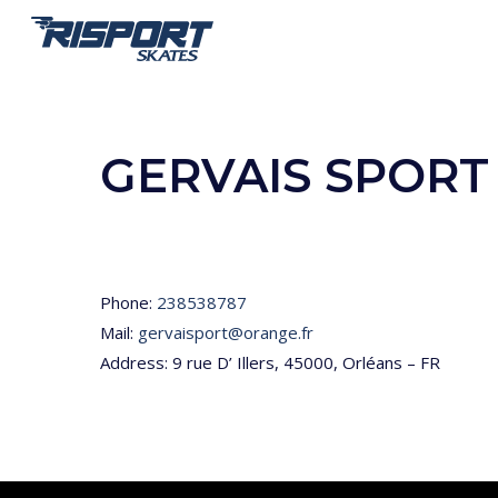
Skip
to
main
content
GERVAIS SPORT
Phone:
238538787
Mail:
gervaisport@orange.fr
Address: 9 rue D’ Illers, 45000, Orléans – FR