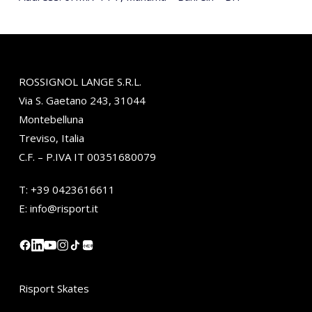
ROSSIGNOL LANGE S.R.L.
Via S. Gaetano 243, 31044
Montebelluna
Treviso, Italia
C.F. – P.IVA IT 00351680079
T:
+39 0423616611
E:
info@risport.it
小红书
Risport Skates