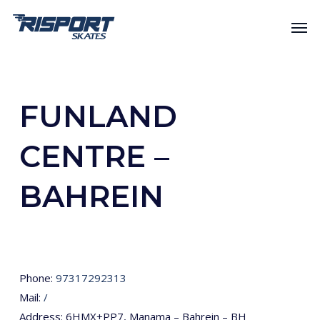
Skip
Men
to
main
content
FUNLAND
CENTRE –
BAHREIN
Phone:
97317292313
Mail:
/
Address: 6HMX+PP7, Manama – Bahrein – BH