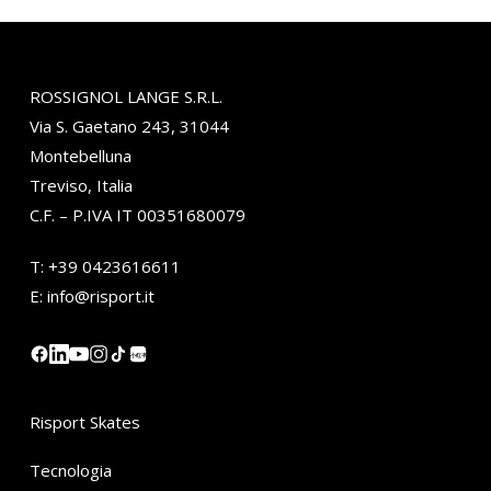
ROSSIGNOL LANGE S.R.L.
Via S. Gaetano 243, 31044
Montebelluna
Treviso, Italia
C.F. – P.IVA IT 00351680079
T:
+39 0423616611
E:
info@risport.it
小红书
Risport Skates
Tecnologia