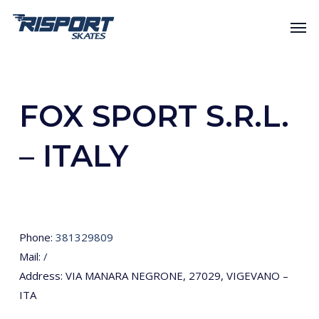
Skip
Men
to
main
content
FOX SPORT S.R.L.
– ITALY
Phone:
381329809
Mail:
/
Address: VIA MANARA NEGRONE, 27029, VIGEVANO –
ITA