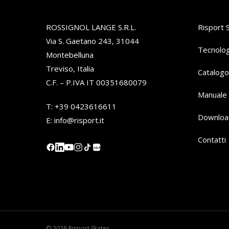
ROSSIGNOL LANGE S.R.L.
Risport 
Via S. Gaetano 243, 31044
Tecnolog
Montebelluna
Treviso, Italia
Catalogo
C.F. – P.IVA IT 00351680079
Manuale 
T:
+39 0423616611
Downloa
E:
info@risport.it
Contatti
小红书
© 2026 Risport Skates.