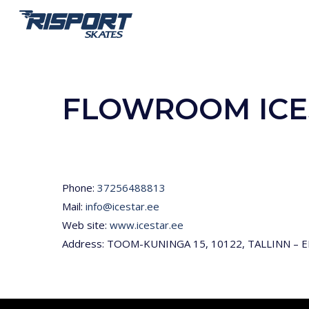
Skip
to
main
content
FLOWROOM ICES
Phone:
37256488813
Mail:
info@icestar.ee
Web site:
www.icestar.ee
Address: TOOM-KUNINGA 15, 10122, TALLINN – E