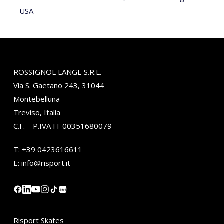
– USA
ROSSIGNOL LANGE S.R.L.
Via S. Gaetano 243, 31044
Montebelluna
Treviso, Italia
C.F. – P.IVA IT 00351680079
T:
+39 0423616611
E:
info@risport.it
小红书
Risport Skates