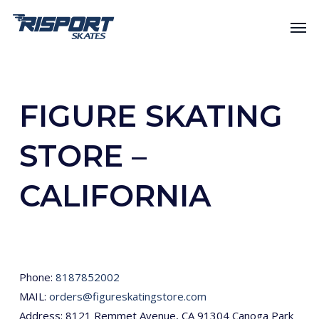
Skip
Men
to
main
content
FIGURE SKATING
STORE –
CALIFORNIA
Phone:
8187852002
MAIL:
orders@figureskatingstore.com
Address: 8121 Remmet Avenue, CA 91304 Canoga Park