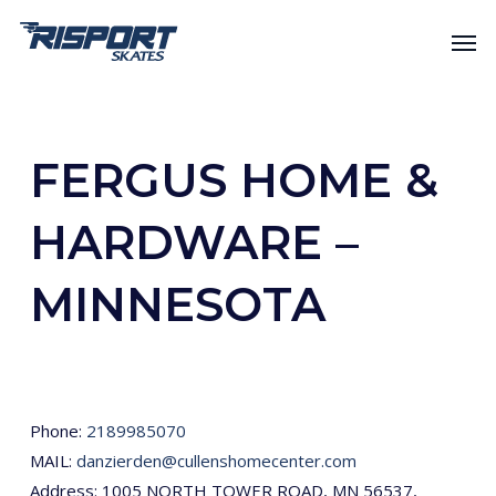
Skip
Men
to
main
content
FERGUS HOME &
HARDWARE –
MINNESOTA
Phone:
2189985070
MAIL:
danzierden@cullenshomecenter.com
Address: 1005 NORTH TOWER ROAD, MN 56537,