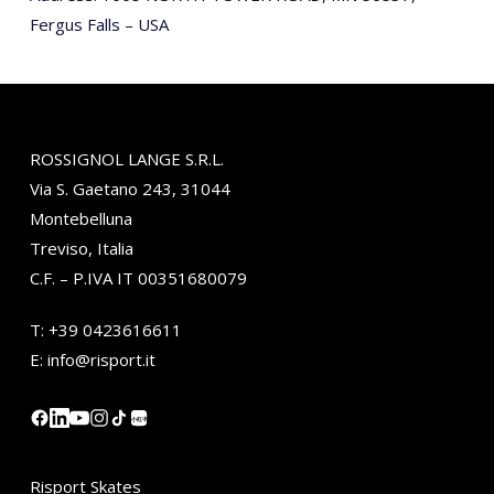
Fergus Falls – USA
ROSSIGNOL LANGE S.R.L.
Via S. Gaetano 243, 31044
Montebelluna
Treviso, Italia
C.F. – P.IVA IT 00351680079
T:
+39 0423616611
E:
info@risport.it
小红书
Risport Skates