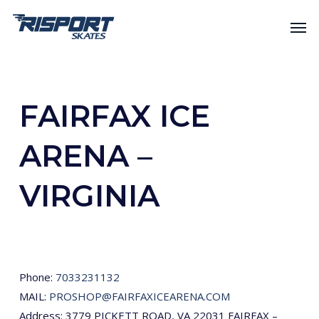
Skip
Men
to
main
content
FAIRFAX ICE
ARENA –
VIRGINIA
Phone:
7033231132
MAIL:
PROSHOP@FAIRFAXICEARENA.COM
Address: 3779 PICKETT ROAD, VA 22031 FAIRFAX –