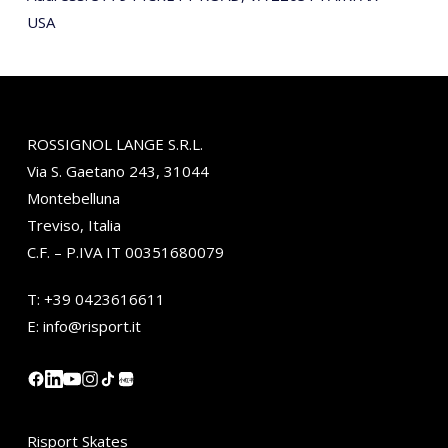
USA
ROSSIGNOL LANGE S.R.L.
Via S. Gaetano 243, 31044
Montebelluna
Treviso, Italia
C.F. – P.IVA IT 00351680079
T:
+39 0423616611
E:
info@risport.it
小红书
Risport Skates