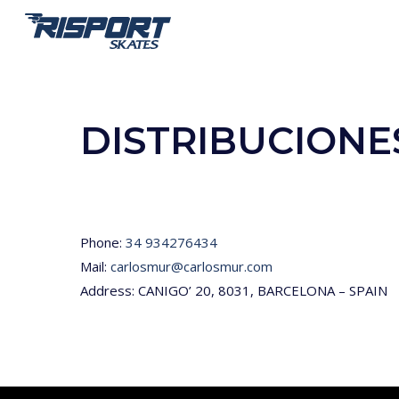
Skip
to
main
content
DISTRIBUCIONES
Phone:
34 934276434
Mail:
carlosmur@carlosmur.com
Address: CANIGO’ 20, 8031, BARCELONA – SPAIN