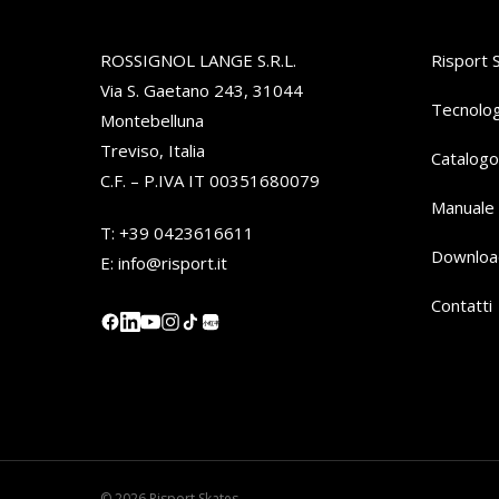
ROSSIGNOL LANGE S.R.L.
Risport 
Via S. Gaetano 243, 31044
Tecnolog
Montebelluna
Treviso, Italia
Catalogo
C.F. – P.IVA IT 00351680079
Manuale 
T:
+39 0423616611
Downloa
E:
info@risport.it
Contatti
小红书
© 2026 Risport Skates.