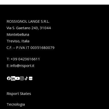
ROSSIGNOL LANGE S.R.L.
Via S. Gaetano 243, 31044
Montebelluna
Treviso, Italia
C.F. – P.IVA IT 00351680079
T:
+39 0423616611
E:
info@risport.it
小红书
Risport Skates
Tecnologia