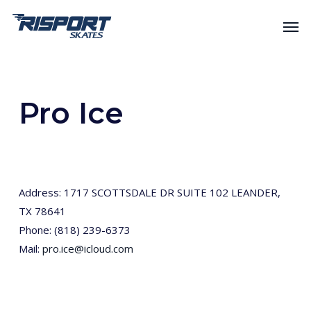
Skip
Men
to
main
content
Pro Ice
Address: 1717 SCOTTSDALE DR SUITE 102 LEANDER,
TX 78641
Phone: (818) 239-6373
Mail:
pro.ice@icloud.com