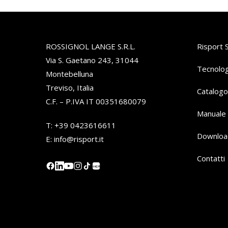
ROSSIGNOL LANGE S.R.L.
Risport 
Via S. Gaetano 243, 31044
Tecnolog
Montebelluna
Treviso, Italia
Catalogo
C.F. – P.IVA IT 00351680079
Manuale 
T:
+39 0423616611
Downloa
E:
info@risport.it
Contatti
小红书