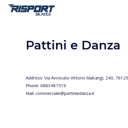
Skip
to
main
content
Pattini e Danza
Address: Via Avvocato Vittorio Malcangi, 240, 7612
Phone: 0883487519
Mail: commerciale@pattiniedanza.it