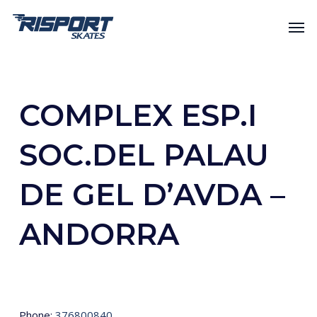
Skip
Men
to
main
content
COMPLEX ESP.I
SOC.DEL PALAU
DE GEL D’AVDA –
ANDORRA
Phone:
376800840