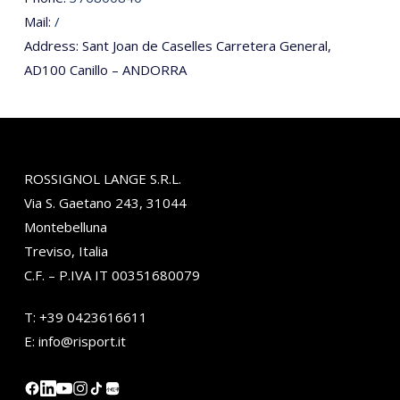
Mail:
/
Address: Sant Joan de Caselles Carretera General,
AD100 Canillo – ANDORRA
ROSSIGNOL LANGE S.R.L.
Via S. Gaetano 243, 31044
Montebelluna
Treviso, Italia
C.F. – P.IVA IT 00351680079
T:
+39 0423616611
E:
info@risport.it
小红书